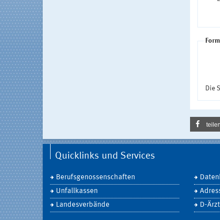
Form
Die S
teile
Quicklinks und Services
Berufsgenossenschaften
Daten
Unfallkassen
Adres
Landesverbände
D-Ärzt