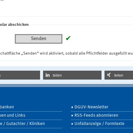
ular abschicken
✔
Senden
chaltfläche „Senden“ wird aktiviert, sobald alle Pflichtfelder ausgefüllt w
n
teilen
teilen
banken
DGUV-Newsletter
sen und Links
RSS-Feeds abonnieren
e / Gutachter / Kliniken
Unfallanzeige / Formtexte