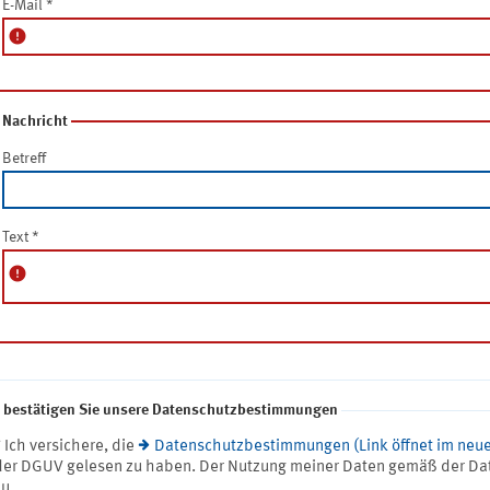
E-Mail
*
error
Nachricht
Betreff
Text
*
error
e bestätigen Sie unsere Datenschutzbestimmungen
* Ich versichere, die
Datenschutzbestimmungen (Link öffnet im neue
der DGUV gelesen zu haben. Der Nutzung meiner Daten gemäß der Da
zu.