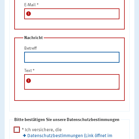
E-Mail
*
error
Nachricht
Betreff
Text
*
error
Bitte bestätigen Sie unsere Datenschutzbestimmungen
* Ich versichere, die
Datenschutzbestimmungen (Link öffnet im