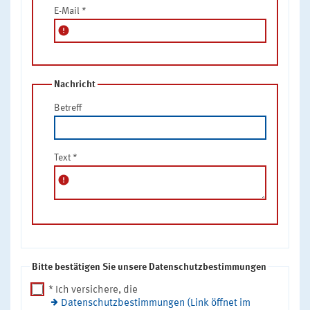
E-Mail
*
error
Nachricht
Betreff
Text
*
error
Bitte bestätigen Sie unsere Datenschutzbestimmungen
* Ich versichere, die
Datenschutzbestimmungen (Link öffnet im