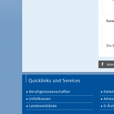
Form
Die S
teile
Quicklinks und Services
Berufsgenossenschaften
Daten
Unfallkassen
Adres
Landesverbände
D-Ärzt