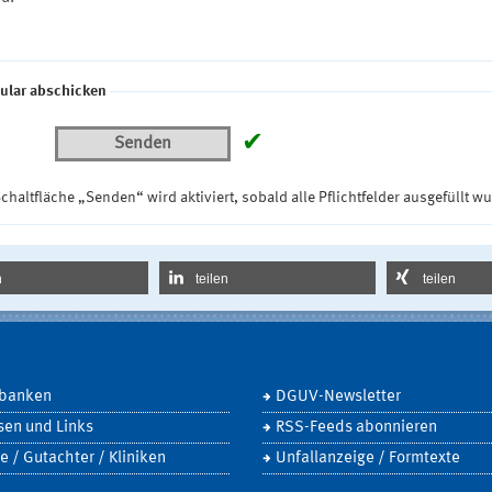
ular abschicken
✔
Senden
chaltfläche „Senden“ wird aktiviert, sobald alle Pflichtfelder ausgefüllt w
n
teilen
teilen
banken
DGUV-Newsletter
sen und Links
RSS-Feeds abonnieren
e / Gutachter / Kliniken
Unfallanzeige / Formtexte