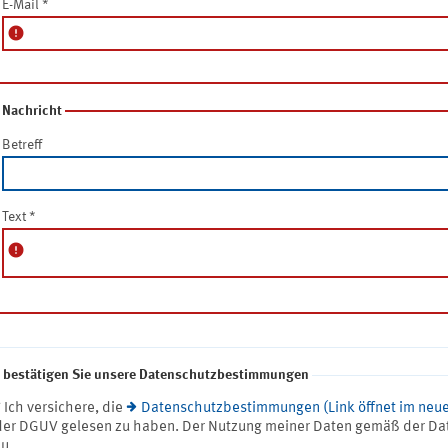
E-Mail
*
error
Nachricht
Betreff
Text
*
error
e bestätigen Sie unsere Datenschutzbestimmungen
* Ich versichere, die
Datenschutzbestimmungen (Link öffnet im neue
der DGUV gelesen zu haben. Der Nutzung meiner Daten gemäß der Da
zu.