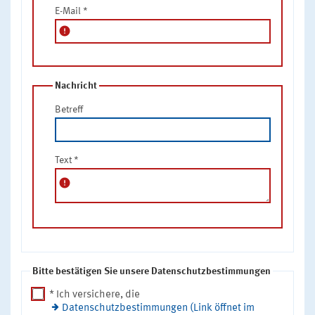
E-Mail
*
error
Nachricht
Betreff
Text
*
error
Bitte bestätigen Sie unsere Datenschutzbestimmungen
* Ich versichere, die
Datenschutzbestimmungen (Link öffnet im