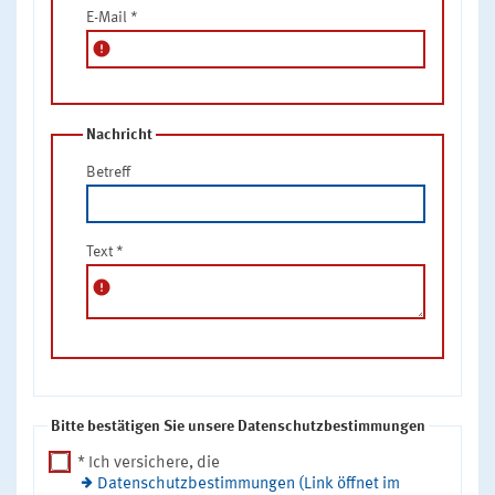
E-Mail
*
error
Nachricht
Betreff
Text
*
error
Bitte bestätigen Sie unsere Datenschutzbestimmungen
* Ich versichere, die
Datenschutzbestimmungen (Link öffnet im